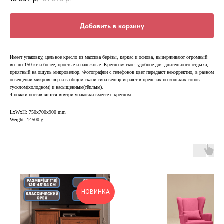
Добавить в корзину
Имеет упаковку, цельное кресло из массива берёзы, каркас и основа, выдерживают огромный
вес до 150 кг и более, простые и надежные. Кресло мягкое, удобное для длительного отдыха,
приятный на ощупь микровелюр. Фотографии с телефонов цвет передают некорректно, в разном
освещении микровелюр и в общем ткани типа велюр играют в пределах нескольких тонов
тусклом(холодном) и насыщенным(тёплым).
4 ножки поставляются внутри упаковки вместе с креслом.
LxWxH: 750x700x900 mm
Weight: 14500 g
НОВИНКА