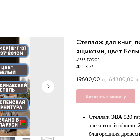
Стеллаж для книг, п
ящиками, цвет Белы
MEBELTODOR
SKU:
IK-д2
19600,00
р.
64300,00
р.
Добавить в корзину
Стеллаж
ЭВА
520 га
элегантный офисный 
благородных древес