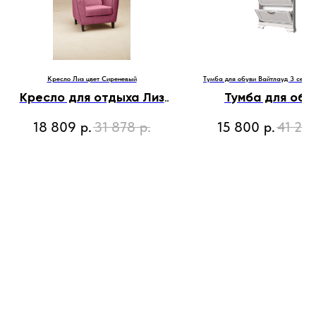
Кресло Лиз цвет Сиреневый
Тумба для обуви Вайтлауд 3 секци
Кресло для отдыха Лиз
Тумба для обу
цвет Сиреневый
Вайтлауд 3 сек
18 809
р.
31 878
р.
15 800
р.
41 23
75х70х90 см
бежевая р-р 84 см
см Х 120 см