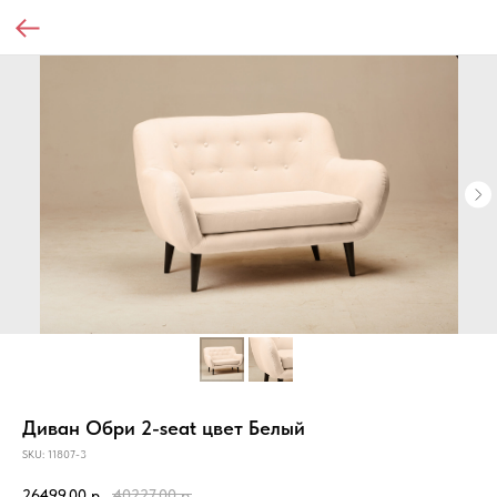
Диван Обри 2-seat цвет Белый
SKU:
11807-3
26499,00
р.
40227,00
р.