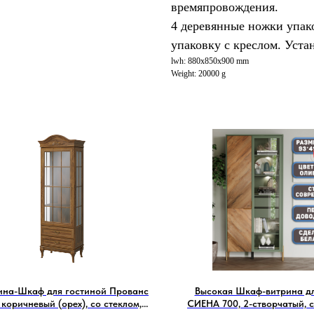
времяпровождения.
4 деревянные ножки упак
упаковку с креслом. Уста
lwh: 880x850x900 mm
Weight: 20000 g
ина-Шкаф для гостиной Прованс
Высокая Шкаф-витрина дл
, коричневый (орех), со стеклом,
СИЕНА 700, 2-створчатый, 