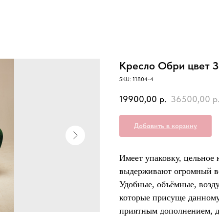
Кресло Обри цвет 
SKU:
11804-4
19900,00
р.
36500,00
р
Добавить в корзину
Имеет упаковку, цельное к
выдерживают огромный вес
Удобные, объёмные, возд
которые присуще данному 
приятным дополнением, дл