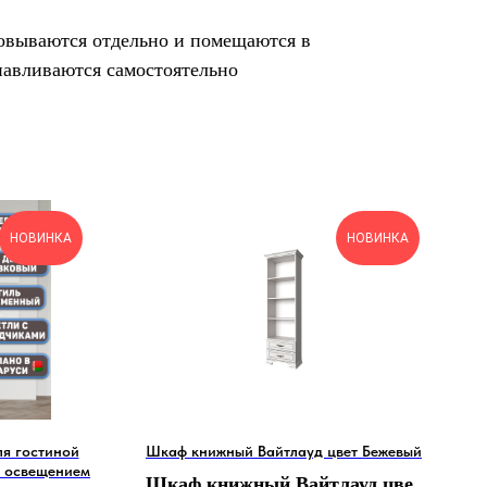
овываются отдельно и помещаются в
навливаются самостоятельно
НОВИНКА
НОВИНКА
я гостиной
Шкаф книжный Вайтлауд цвет Бежевый
с освещением
Шкаф книжный Вайтлауд цвет