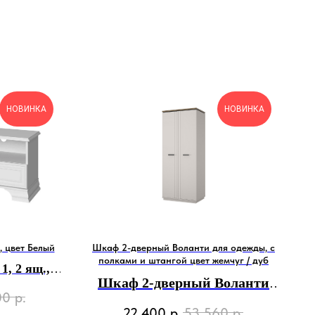
НОВИНКА
НОВИНКА
, цвет Белый
Шкаф 2-дверный Воланти для одежды, с
полками и штангой цвет жемчуг / дуб
, 2 ящ.,
Шкаф 2-дверный Воланти
37х51 см
00
р.
для одежды, с полками и
22 400
р.
53 560
р.