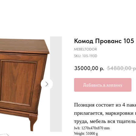
Комод Прованс 105 
MEBELTODOR
SKU:
105-193D
35000,00
р.
54880,00
р
Добавить в корзину
Позиция состоит из 4 пак
прилагается, маркировки 
труда, мебель вся тщател
lwh: 1270x470x870 mm
Weight: 51000 g