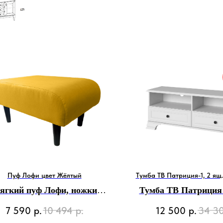
Пуф Лофи цвет Жёлтый
Тумба ТВ Патриция-1, 2 ящ.
ягкий пуф Лофи, ножки
Тумба ТВ Патриция 1
ямые, микровелюр, цвет
цвет Белый р-р 129х
7 590
р.
10 494
р.
12 500
р.
34 3
Жёлтый