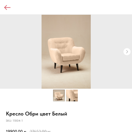
Кресло Обри цвет Белый
SKU:
11804-1
19900,00
р.
37653,00
р.