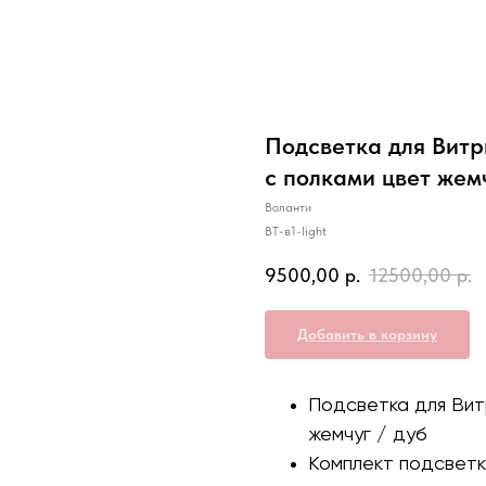
Подсветка для Вит
с полками цвет жем
Воланти
ВТ-в1-light
9500,00
р.
12500,00
р.
Добавить в корзину
Подсветка для Вит
жемчуг / дуб
Комплект подсветк