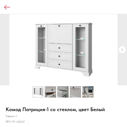
Комод Патриция-1 со стеклом, цвет Белый
Тифани-1
SKU:
W-с3д1в2