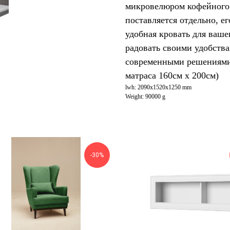
микровелюром кофейного ц
поставляется отдельно, е
удобная кровать для ваше
радовать своими удобств
современными решениями 
матраса 160см х 200см)
lwh: 2090x1520x1250 mm
Weight: 90000 g
-30%