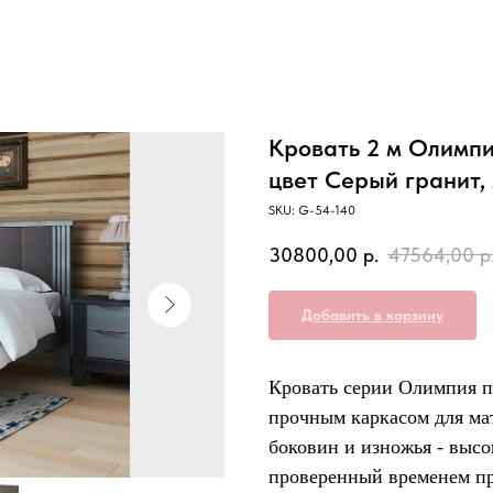
Кровать 2 м Олимпи
цвет Серый гранит,
SKU:
G-54-140
30800,00
р.
47564,00
р
Добавить в корзину
Кровать серии Олимпия пр
прочным каркасом для мат
боковин и изножья - выс
проверенный временем пр