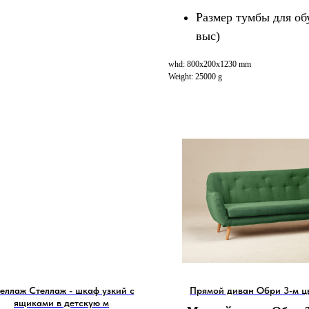
Размер тумбы для об
выс)
whd: 800x200x1230 mm
Weight: 25000 g
еллаж Стеллаж - шкаф узкий с
Прямой диван Обри 3-м ц
ящиками в детскую м