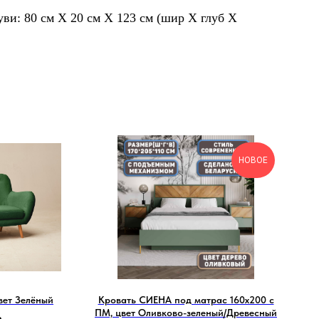
уви: 80 см Х 20 см Х 123 см (шир Х глуб Х
НОВОЕ
вет Зелёный
Кровать СИЕНА под матрас 160х200 с
ПМ, цвет Оливково-зеленый/Древесный